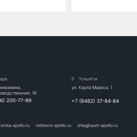
ара
Тольятти
йкерамика,
ул. Карла Маркса, 1
изводственная, 16
46) 200-77-89
+7 (8482) 37-84-84
vorota-apollo.ru
rolstavni-apollo.ru
shlagbaum-apollo.ru