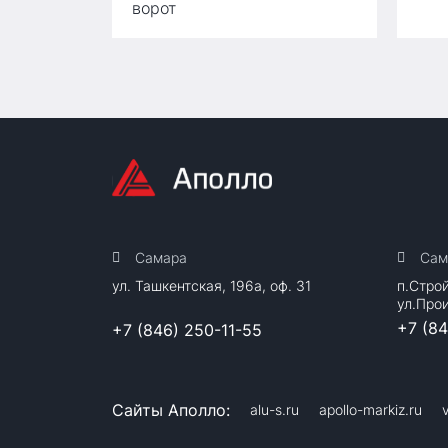
ворот
Самара
Сам
ул. Ташкентская, 196а, оф. 31
п.Стро
ул.Про
+7 (8
+7 (846) 250-11-55
Сайты Аполло:
alu-s.ru
apollo-markiz.ru