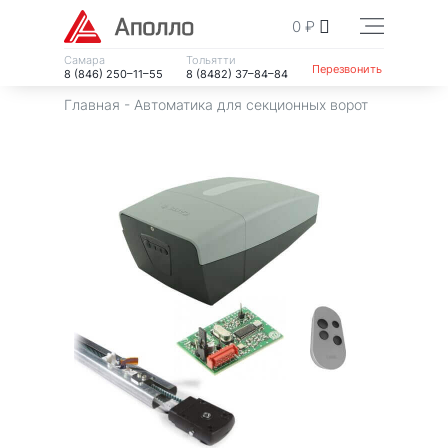
0
₽
Самара
Тольятти
Перезвонить
8 (846) 250–11–55
8 (8482) 37–84–84
Главная
-
Автоматика для секционных ворот