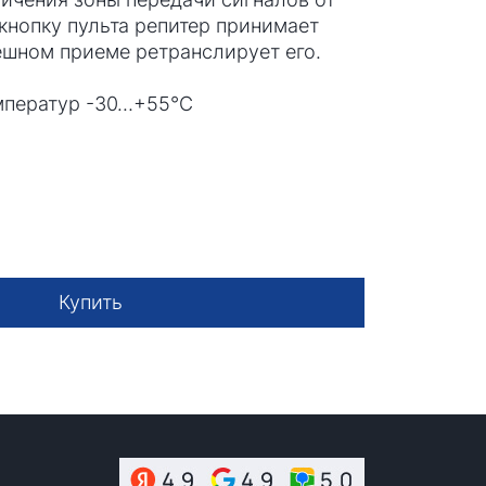
 кнопку пульта репитер принимает
пешном приеме ретранслирует его.
мператур -30…+55°С
Купить