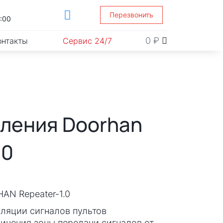
Перезвонить
1:00
0
₽
онтакты
Сервис 24/7
вления Doorhan
.0
AN Repeater-1.0
ляции сигналов пультов
ичения зоны передачи сигналов от