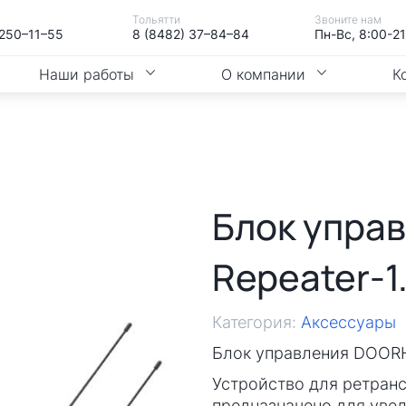
Тольятти
Звоните нам
 250–11–55
8 (8482) 37–84–84
Пн-Вс, 8:00-2
Наши работы
О компании
К
Блок упра
Repeater-1
Категория:
Аксессуары
Блок управления DOORH
Устройство для ретранс
предназначено для увел