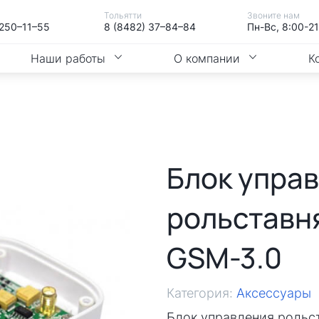
Тольятти
Звоните нам
 250–11–55
8 (8482) 37–84–84
Пн-Вс, 8:00-2
Наши работы
О компании
К
Блок упра
рольставн
GSM-3.0
Категория:
Аксессуары
Блок управления рольс