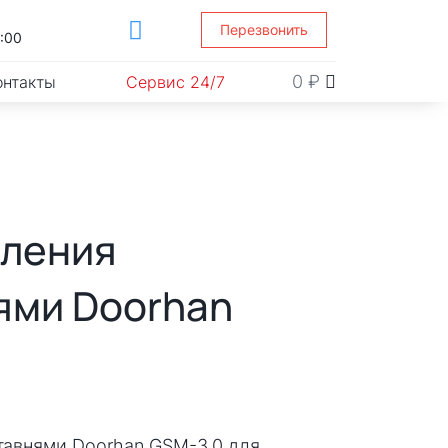
Перезвонить
1:00
0
₽
онтакты
Сервис 24/7
вления
ями Doorhan
тавнями Doorhan GSM-3.0 для