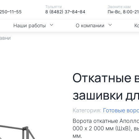
Тольятти
Звоните нам
 250–11–55
8 (8482) 37–84–84
Пн-Вс, 8:00-2
Наши работы
О компании
К
тавни
Откатные 
зашивки дл
Категория:
Готовые воро
Ворота откатные Аполл
000 х 2 000 мм (ШхВ), в
мм.