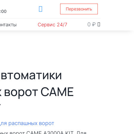
Перезвонить
1:00
0
₽
онтакты
Сервис 24/7
автоматики
 ворот CAME
T
для распашных ворот
ных ворот CAME А3000А KIT. Для