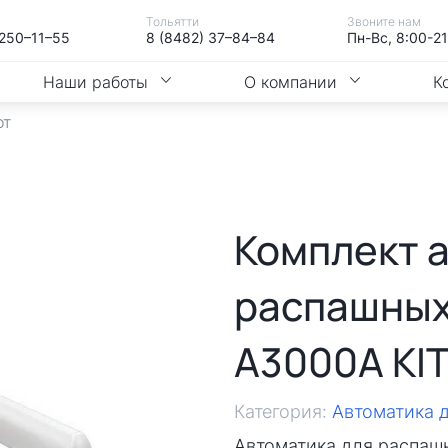
Тольятти
Звоните нам
 250–11–55
8 (8482) 37–84–84
Пн-Вс, 8:00-2
Наши работы
О компании
К
от
Комплект 
распашных
А3000А KI
Категория:
Автоматика 
Автоматика для распаш