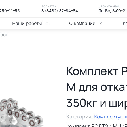
Тольятти
Звоните нам
 250–11–55
8 (8482) 37–84–84
Пн-Вс, 8:00-2
Наши работы
О компании
К
орот
Комплект 
М для отка
350кг и ши
Категория:
Комплектующ
Комплект РОЛТЭК МИКРО