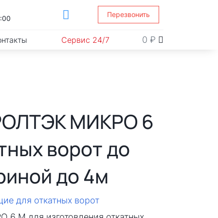
Перезвонить
1:00
0
₽
онтакты
Сервис 24/7
РОЛТЭК МИКРО 6
тных ворот до
риной до 4м
ие для откатных ворот
 6 М для изготовления откатных