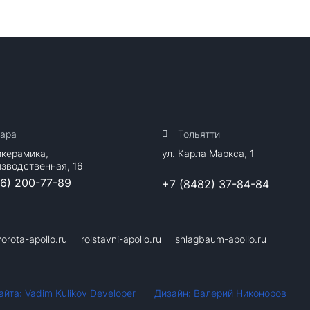
ара
Тольятти
йкерамика,
ул. Карла Маркса, 1
изводственная, 16
46) 200-77-89
+7 (8482) 37-84-84
vorota-apollo.ru
rolstavni-apollo.ru
shlagbaum-apollo.ru
йта: Vadim Kulikov Developer
Дизайн: Валерий Никоноров