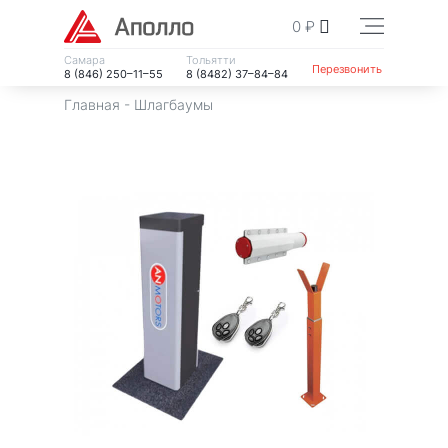
0
₽
Самара
Тольятти
Перезвонить
8 (846) 250–11–55
8 (8482) 37–84–84
Главная
-
Шлагбаумы